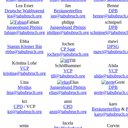
Lea Esser
Jan
Benne
Deutsche Waldjugend
Beräunertreffen
DPB
lea@tabubruch.org
jan@tabubruch.org
benne@tabubruch.
Fabian
philipp
schnipsel
Jungenbund Phönix
Jungenbund Phönix
DPB
fabian@tabubruch.org
philipp@tabubruch.org
schnipsel@tabubruch
Ebba
mawi
Jochen
Stamm Kleiner Bär
DPSG
CP Saar
ebba@tabubruch.org
mawi@tabubruch.
jochen@tabubruch.org
Till
Kristina Lohe
Schöllhammer
Alida
VCP
VCP
VCP
kristina@tabubruch.org
till@tabubruch.org
alida@tabubruch.o
Lina
Elias
Gerte
Mytilus
Jungenbund Phönix
DPB
lina@tabubruch.org
elias@tabubruch.org
gerte@tabubruch.
kri
anni
karo
CPD
/ VCP
CPD
Beräunertreffen
&
kri@tabubruch.org
anni@tabubruch.org
karo@tabubruch.o
lucela
senta
Corvin