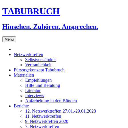
Zum
TABUBRUCH
Inhalt
springen
Hinsehen. Zuhören. Ansprechen.
Menü
Netzwerktreffen
Selbstverständnis
Vertraulichkeit
Fürsorgekonzept Tabubruch
Materialien
Empfehlungen
Hilfe und Beratung
Literatur
Interviews
Aufarbeitung in den Bünden
Berichte
12. Netzwerktreffen 27.01.-29.01.2023
11. Netzwerktreffen
9. Netzwerkreffen 2020
7. Netzwerktreffen