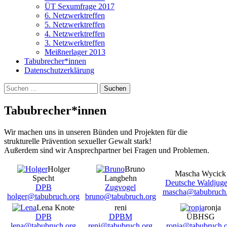
ÜT Sexumfrage 2017
6. Netzwerktreffen
5. Netzwerktreffen
4. Netzwerktreffen
3. Netzwerktreffen
Meißnerlager 2013
Tabubrecher*innen
Datenschutzerklärung
Suchen
nach:
Tabubrecher*innen
Wir machen uns in unseren Bünden und Projekten für die
strukturelle Prävention sexueller Gewalt stark!
Außerdem sind wir Ansprechpartner bei Fragen und Problemen.
Holger
Bruno
Mascha Wycick
Specht
Langbehn
Deutsche Waldjug
DPB
Zugvogel
mascha@tabubruch.
holger@tabubruch.org
bruno@tabubruch.org
Lena Knote
reni
ronja
DPB
DPBM
ÜBHSG
lena@tabubruch.org
reni@tabubruch.org
ronja@tabubruch.