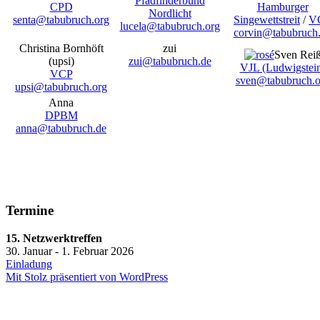
Pfadfinderbund
CPD
Hamburger
Nordlicht
senta@tabubruch.org
Singewettstreit
/
V
lucela@tabubruch.org
corvin@tabubruch
Christina Bornhöft
zui
Sven Rei
(upsi)
zui@tabubruch.de
VJL (Ludwigstei
VCP
sven@tabubruch.o
upsi@tabubruch.org
Anna
DPBM
anna@tabubruch.de
Termine
15. Netzwerktreffen
30. Januar - 1. Februar 2026
Einladung
Mit Stolz präsentiert von WordPress